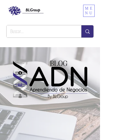
ME
NU