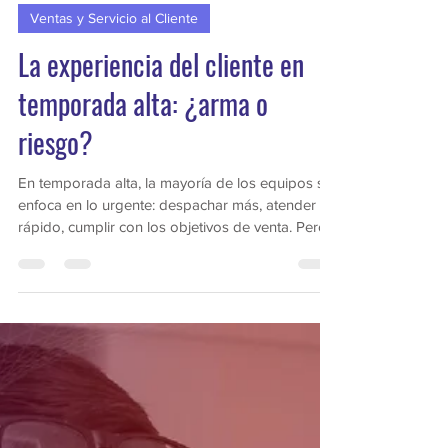
BLOG - ADN Aprendiendo de Negocios
5 ago 2025
2 min de lectura
Ventas y Servicio al Cliente
La experiencia del cliente en
temporada alta: ¿arma o
riesgo?
En temporada alta, la mayoría de los equipos se
enfoca en lo urgente: despachar más, atender
rápido, cumplir con los objetivos de venta. Pero
los clientes no recuerdan solo lo que compraron,
recuerdan cómo los hiciste sentir. Y ahí está el
riesgo: puedes tener una operación impecable, y
aún así perder clientes si tu servicio es
indiferente, impersonal o reactivo. En otras
palabras: el volumen no justifica descuidar la