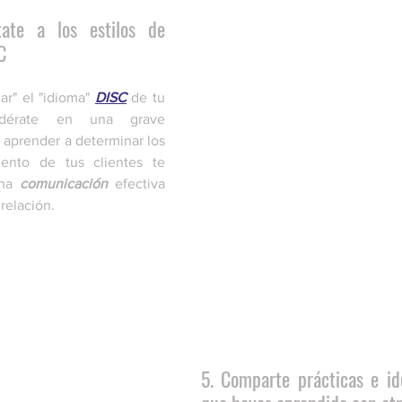
te a los estilos de 
C 
r" el "idioma" 
DISC
 de tu 
idérate en una grave 
 aprender a determinar los 
ento de tus clientes te 
na 
comunicación
 efectiva 
relación. 
5. Comparte prácticas e id