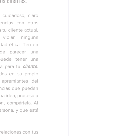
s clientes.
cuidadoso, claro 
ncias con otros 
tu cliente actual, 
violar ninguna 
dad ética. Ten en 
de parecer una 
puede tener una 
a para tu 
cliente
. 
dos en su propio 
premiantes del 
cias que pueden 
a idea, proceso u 
, compártela. Al 
rsona, y que está 
 y la calidad de tus relaciones con tus 