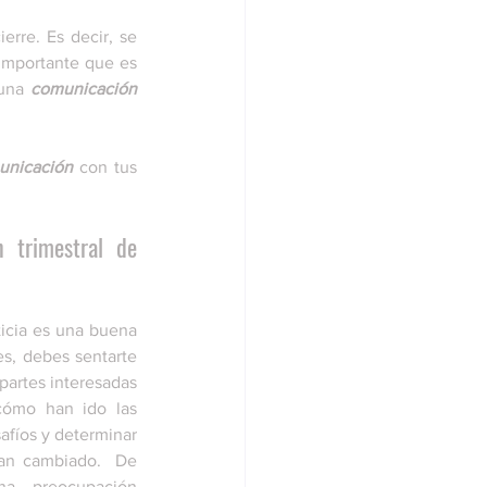
rre. Es decir, se 
importante que es 
una 
comunicación
unicación
 con tus 
 trimestral de 
cia es una buena 
s, debes sentarte 
partes interesadas 
cómo han ido las 
afíos y determinar 
an cambiado.  De 
a preocupación 