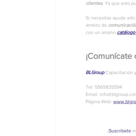
clientes
. Ya que esto p
Si necesitas ayuda adic
ámbito de 
comunicación
con un amplio 
catálogo 
¡Comunícate c
BLGroup
 Capacitación 
Tel: 5565835594
Email: info@blgroup.c
Página Web: 
www.blgr
¡
Suscríbete
 e