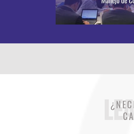
LE
¿NEC
CA