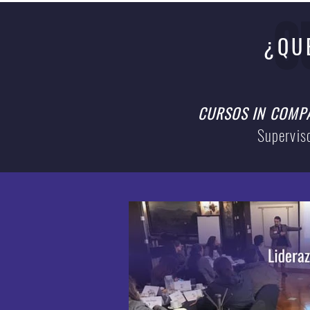
C
¿QU
CURSOS IN COMP
Superviso