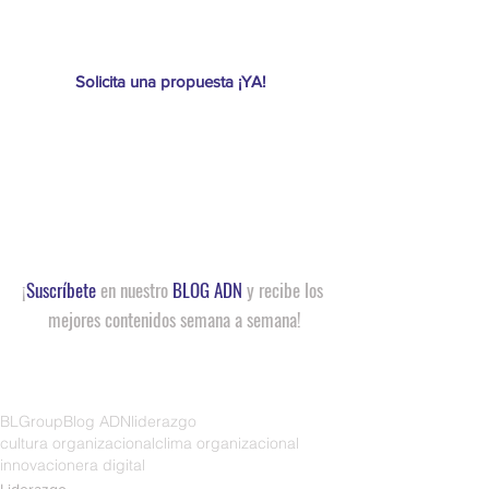
Solicita una propuesta ¡YA! 
¡
Suscríbete
 en nuestro 
BLOG ADN
 y recibe los 
mejores contenidos semana a semana!
BLGroup
Blog ADN
liderazgo
cultura organizacional
clima organizacional
innovacion
era digital