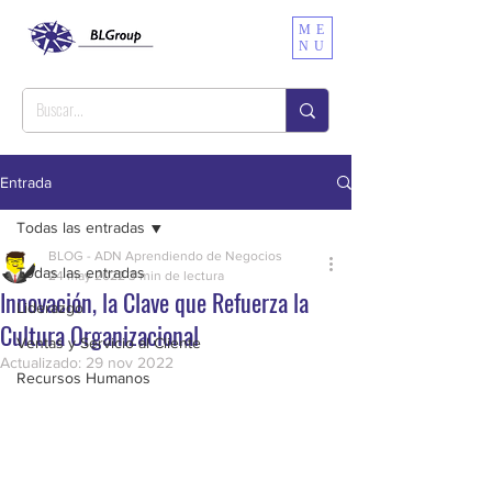
ME
NU
Entrada
Todas las entradas
BLOG - ADN Aprendiendo de Negocios
Todas las entradas
24 may 2022
3 min de lectura
Innovación, la Clave que Refuerza la
Liderazgo
Cultura Organizacional
Ventas y Servicio al Cliente
Actualizado:
29 nov 2022
Recursos Humanos