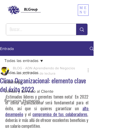
ME
NU
Entrada
Todas las entradas
BLOG - ADN Aprendiendo de Negocios
Todas las entradas
1 nov 2021
3 min de lectura
Clima Organizacional: elemento clave
Liderazgo
del éxito 2022
Ventas y Servicio al Cliente
¡Estimados líderes y gerentes tomen nota!  En 2022 
Recursos Humanos
el 
clima organizacional 
será fundamental para el 
éxito, así que si quieres garantizar un 
alto 
desempeño
 y el 
compromiso de tus colaboradores
, 
deberás ir más allá de ofrecer excelentes beneficios y 
un salario competitivo. 