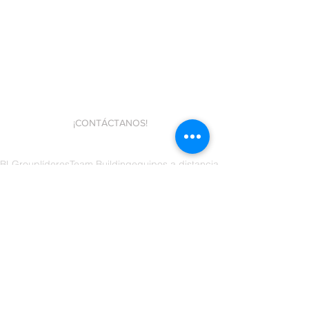
¡CONTÁCTANOS!
BLGroup
líderes
Team Building
equipos a distancia
liderazgo a distancia
integrar equipos
equipos remotos
Recursos Humanos