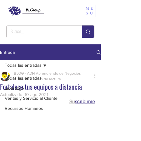
ME
NU
Entrada
Todas las entradas
BLOG - ADN Aprendiendo de Negocios
Todas las entradas
10 feb 2021
3 min de lectura
Fortalece tus equipos a distancia
Liderazgo
Actualizado:
10 ago 2021
Ventas y Servicio al Cliente
Su
scribirme
Recursos Humanos