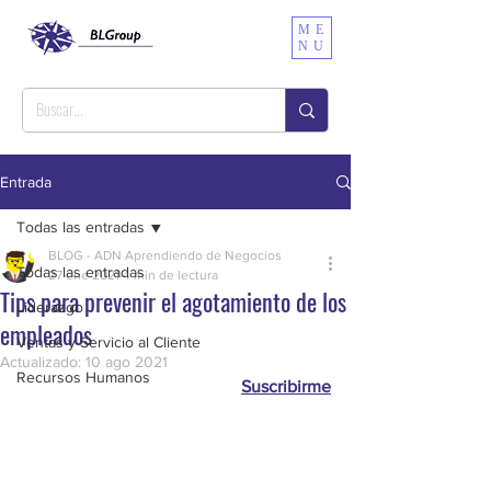
ME
NU
Entrada
Todas las entradas
BLOG - ADN Aprendiendo de Negocios
Todas las entradas
27 ene 2021
4 min de lectura
Tips para prevenir el agotamiento de los
Liderazgo
empleados
Ventas y Servicio al Cliente
Actualizado:
10 ago 2021
Recursos Humanos
Suscribirme