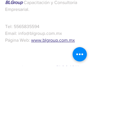
BLGroup
Capacitación y Consultoría 
Empresarial.
Tel: 5565835594
Email: info@blgroup.com.mx
Página Web: 
www.blgroup.com.mx
¡
Suscríbete
 en nuestro 
BLOG ADN
 y 
recibe los mejores contenidos semana a 
semana!