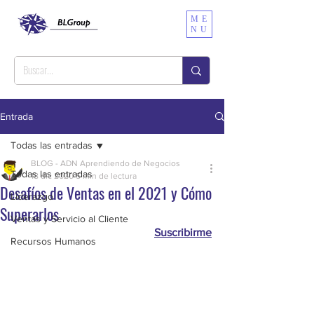
ME
NU
Entrada
Todas las entradas
BLOG - ADN Aprendiendo de Negocios
Todas las entradas
18 dic 2020
5 min de lectura
Desafíos de Ventas en el 2021 y Cómo
Liderazgo
Superarlos
Ventas y Servicio al Cliente
Suscribirme
Recursos Humanos