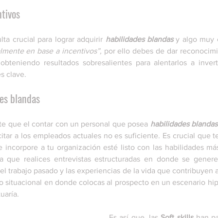
ntivos
lta crucial para lograr adquirir 
habilidades blandas
 y algo muy 
lmente en base a incentivos”, 
por ello debes de dar reconocimie
bteniendo resultados sobresalientes para alentarlos a invert
s clave. 
des blandas 
e que el contar con un personal que posea 
habilidades blandas
citar a los empleados actuales no es suficiente. Es crucial que 
 incorpore a tu organización esté listo con las habilidades más 
ca que realices entrevistas estructuradas en donde se genere
el trabajo pasado y las experiencias de la vida que contribuyen 
io situacional en donde colocas al prospecto en un escenario hip
uaría.
Es así que, las 
Soft skills
 han p