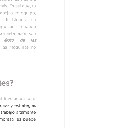
ás. Es así que, tú 
abajas en equipo, 
 decisiones en 
gociar, cuando 
por esta razón son 
l 
éxito de las 
 las máquinas no 
tes?
 más importantes y requeridas para triunfar en el mercado competititvo actual son: 
eas y estrategias 
trabajo altamente 
empresa les puede 