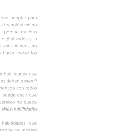
eben adoptar para 
as tecnológicas no 
o, porque muchas 
gitalizados y la 
 esta manera, no 
hacer crecer los 
.
s habilidades que 
ades deben poseer? 
acionado con todos 
e puede decir que 
 cerebro no puede 
 skills
 (
habilidades 
habilidades que 
ractúe de manera 