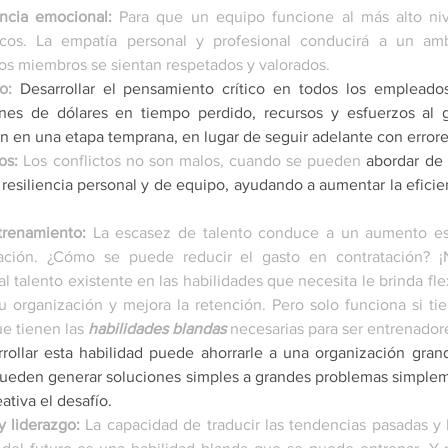
encia emocional:
 Para que un equipo funcione al más alto niv
os. La empatía personal y profesional conducirá a un amb
os miembros se sientan respetados y valorados. 
o:
Desarrollar el pensamiento crítico en todos los empleados
ones de dólares en tiempo perdido, recursos y esfuerzos al ga
en en una etapa temprana, en lugar de seguir adelante con error
os: 
Los conflictos no son malos, cuando se pueden 
abordar de 
 resiliencia personal y de equipo, ayudando a aumentar la eficie
trenamiento:
 La escasez de talento conduce a un aumento esp
ación. ¿Cómo se puede reducir el gasto en contratación? ¡
al talento existente en las habilidades que necesita le brinda fle
 organización y mejora la retención. Pero solo funciona si tie
ue tienen las 
habilidades blandas
 necesarias para ser entrenador
rollar esta habilidad puede ahorrarle a una organización gran
pueden generar soluciones simples a grandes problemas simple
ativa el desafío. 
y liderazgo: 
La capacidad de traducir las tendencias pasadas y l