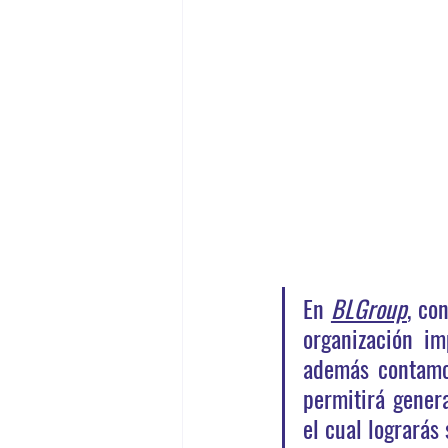
En
BLGroup
, co
organización i
además contamo
permitirá genera
el cual lograrás