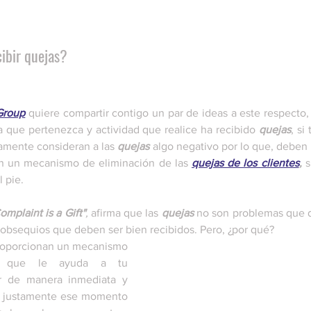
cibir quejas?
Group
 quiere compartir contigo un par de ideas a este respecto,
la que pertenezca y actividad que realice ha recibido 
quejas
, si
amente consideran a las 
quejas
 algo negativo por lo que, deben e
 un mecanismo de eliminación de las 
quejas de los clientes
,
 
 pie.
omplaint is a Gift"
, 
afirma que las 
quejas
 no son problemas que d
 obsequios que deben ser bien recibidos. Pero, ¿por qué? 
roporcionan un mecanismo 
 que le ayuda a tu 
r de manera inmediata y 
n justamente ese momento 