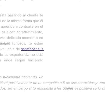
.
stá pasando al cliente te 
as de la misma forma que él 
 aprende a centrarte en el 
cíbela con agradecimiento, 
 ese delicado momento en 
quejan 
furiosos, te están 
nvaluable de 
satisfacer sus 
o su experiencia no está 
or ende seguir haciendo 
Es increíble cómo estadísticamente hablando, un 
ablará positivamente de tu compañía a 8 de sus conocidos y uno i
dos, sin embargo si tu respuesta a las 
quejas
 es positiva se lo di