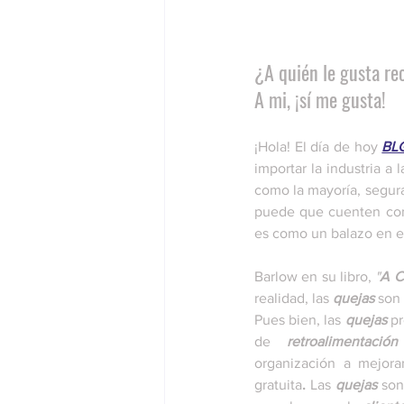
¿A quién le gusta re
A mi, ¡sí me gusta!
¡Hola! El día de hoy 
BL
importar la industria a 
como la mayoría, segur
puede que cuenten con
es como un balazo en el
Barlow en su libro, 
"
A C
realidad, las 
quejas
 son
Pues bien, las 
quejas
 p
de 
retroalimentación
organización a mejora
gratuita
.
 Las 
quejas
 so