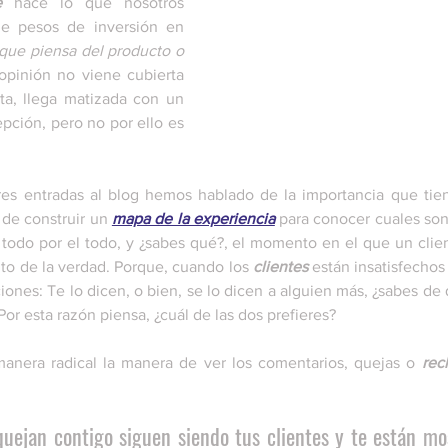
e
 hace lo que nosotros 
e pesos de inversión en 
que piensa del producto o 
opinión no viene cubierta 
ta, llega matizada con un 
pción, pero no por ello es 
res entradas al blog hemos hablado de la importancia que tie
 de construir un 
mapa de la experiencia
 para conocer cuales so
todo por el todo, y ¿sabes qué?, el momento en el que un clien
 de la verdad. Porque, cuando los 
clientes
 están insatisfechos
iones: Te lo dicen, o bien, se lo dicen a alguien más, ¿sabes de q
or esta razón piensa, ¿cuál de las dos prefieres?
nera radical la manera de ver los comentarios, quejas o 
rec
quejan contigo siguen siendo tus clientes y te están m