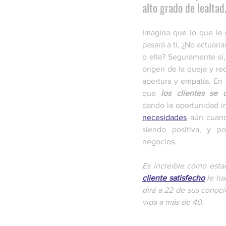
alto grado de lealtad
Imagina que lo que le e
pasará a ti, ¿No actuarí
o ella? Seguramente sí,
origen de la queja y re
apertura y empatía. En
que 
los clientes se 
dando la oportunidad i
necesidades
 aún cuand
siendo positiva, y p
negocios. 
cliente satisfecho
 le h
dirá a 22 de sus conoci
vida a más de 40.