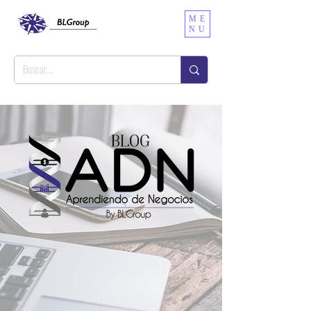
ME
NU