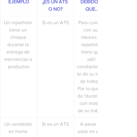
EJEMPLO
¿ES UN ATS 
DEBIDO A 
O NO?
QUE...
Un repartidor 
Si es un ATS
Para cumplir 
tiene un 
con sus 
choque 
labores el 
durante la 
repartidor 
entrega de 
tiene que 
mercancías o 
salir 
productos
constantemen
te de su lugar 
de trabajo. 
Por lo que se 
da "durante y 
con motivo 
de su trabajo"
Un vendedor 
Si es un ATS
A pesar de 
en home 
estar en casa 