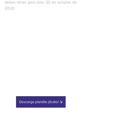
debes tener para este 23 de octubre de 
2020:
Descarga plantilla ¡Gratis! ⇲