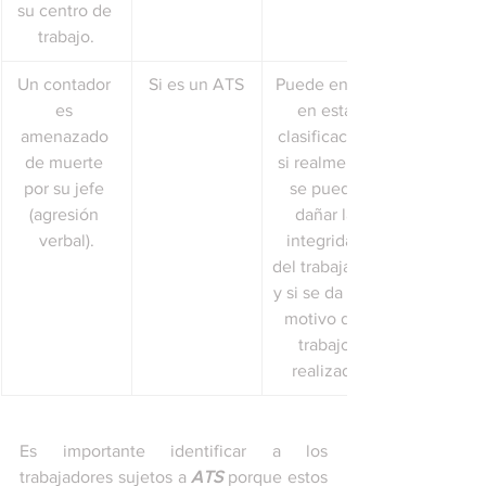
su centro de 
trabajo.
Un contador 
Si es un ATS
Puede entrar 
es 
en esta 
amenazado 
clasificación 
de muerte 
si realmente 
por su jefe 
se puede 
(agresión 
dañar la 
verbal).
integridad 
del trabajador 
y si se da con 
motivo del 
trabajo 
realizado
Es importante identificar a los 
trabajadores sujetos a 
ATS
 porque estos 