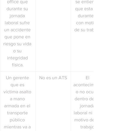
office que 
se entiende 
durante su 
que esta ahí 
jornada 
durante o 
laboral sufre 
con motivo 
un accidente 
de su trabajo.
que pone en 
riesgo su vida 
o su 
integridad 
física.
Un gerente 
No es un ATS
El 
que es 
acontecimient
víctima asalto 
o no ocurre 
a mano 
dentro de su 
armada en el 
jornada 
transporte 
laboral ni con 
público 
motivo de su 
mientras va a 
trabajo.