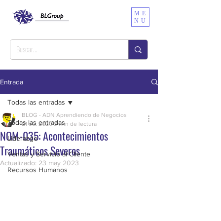
ME
NU
Entrada
Todas las entradas
BLOG - ADN Aprendiendo de Negocios
Todas las entradas
21 oct 2020
3 min de lectura
NOM-035: Acontecimientos
Liderazgo
Traumáticos Severos
Ventas y Servicio al Cliente
Actualizado:
23 may 2023
Recursos Humanos