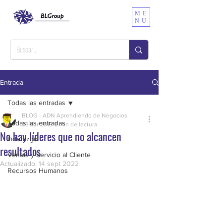
ME
NU
Entrada
Todas las entradas
BLOG - ADN Aprendiendo de Negocios
Todas las entradas
23 abr 2019
2 min de lectura
No hay líderes que no alcancen
Liderazgo
resultados
Ventas y Servicio al Cliente
Actualizado:
14 sept 2022
Recursos Humanos