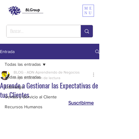
ME
NU
Entrada
Todas las entradas
BLOG - ADN Aprendiendo de Negocios
Todas las entradas
7 ago 2020
2 min de lectura
Aprende a Gestionar las Expectativas de
Liderazgo
tus Clientes
Ventas y Servicio al Cliente
Suscribirme
Recursos Humanos