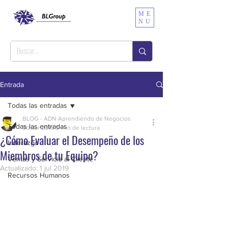
ME
NU
Entrada
Todas las entradas
BLOG - ADN Aprendiendo de Negocios
Todas las entradas
30 abr 2019
3 min de lectura
¿Cómo Evaluar el Desempeño de los
Liderazgo
Miembros de tu Equipo?
Ventas y Servicio al Cliente
Actualizado:
1 jul 2019
Recursos Humanos