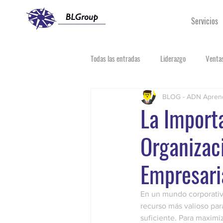
Servicios
Todas las entradas
Liderazgo
Ventas
BLOG - ADN Apren
La Import
Organizaci
Empresaria
En un mundo corporativo
recurso más valioso par
suficiente. Para maximi