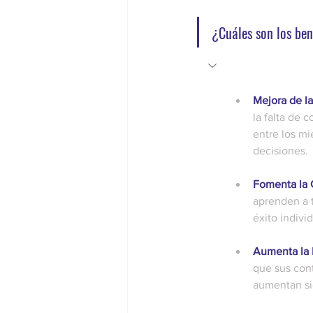
¿Cuáles son los ben
Mejora de l
la falta de 
entre los mi
decisiones.
Fomenta la 
aprenden a t
éxito indivi
Aumenta la 
que sus con
aumentan si