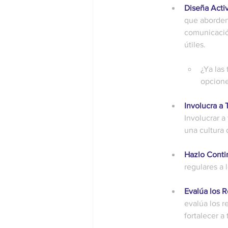
Diseña Acti
que aborden 
comunicació
útiles.
¿Ya las 
opcione
Involucra a 
Involucrar a
una cultura 
Hazlo Conti
regulares a 
Evalúa los R
evalúa los r
fortalecer a