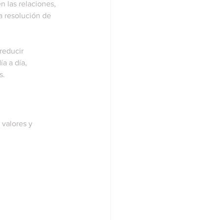
n las relaciones, 
a resolución de 
reducir 
a a día, 
s.
 valores y 