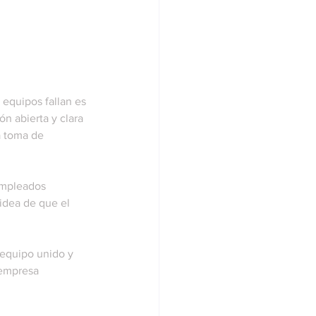
 equipos fallan es 
n abierta y clara 
a toma de 
empleados 
idea de que el 
equipo unido y 
 empresa 