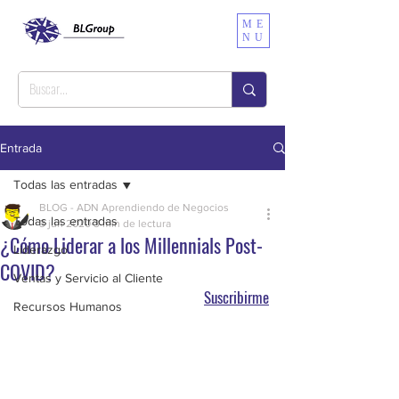
ME
NU
Entrada
Todas las entradas
BLOG - ADN Aprendiendo de Negocios
Todas las entradas
3 jun 2020
3 min de lectura
¿Cómo Liderar a los Millennials Post-
Liderazgo
COVID?
Ventas y Servicio al Cliente
Suscribirme
Recursos Humanos