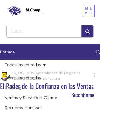
ME
NU
Entrada
Todas las entradas
BLOG - ADN Aprendiendo de Negocios
Todas las entradas
2 abr 2020
2 min de lectura
El Poder de la Confianza en las Ventas
Liderazgo
Suscribirme
Ventas y Servicio al Cliente
Recursos Humanos