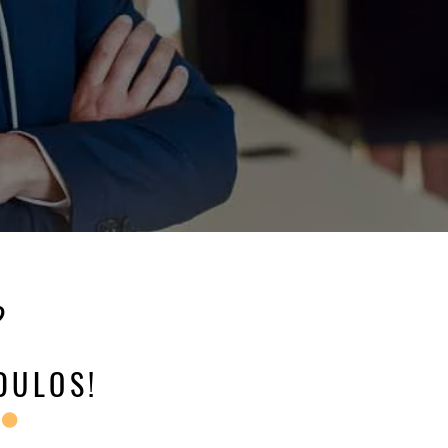
?
DULOS!