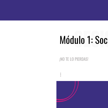
SESI
Módulo 1: Soc
¡NO TE LO PIERDAS!