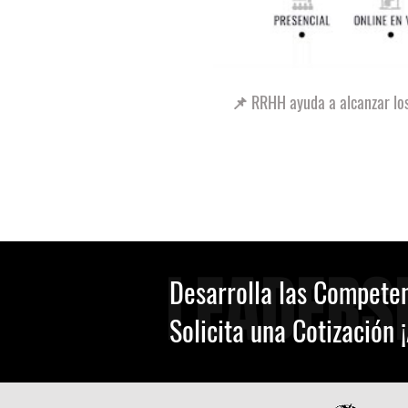
📌 RRHH ayuda a alcanzar los
LEADERS
Desarrolla las Competen
Solicita una Cotización