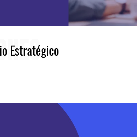
ONES
io Estratégico