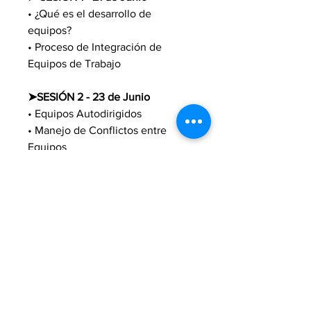
• ¿Qué es el desarrollo de 
equipos?
• Proceso de Integración de 
Equipos de Trabajo
➤SESIÓN 2 - 23 de Junio
• Equipos Autodirigidos
• Manejo de Conflictos entre 
Equipos
SE ENTREGA:
- DC3 - Constancia de 
Habilidades Laborales STPS 
(México)
- Certificación con Valor 
Curricular por el Instituto 
Iberoamericano de 
Administración de Negocios SC. 